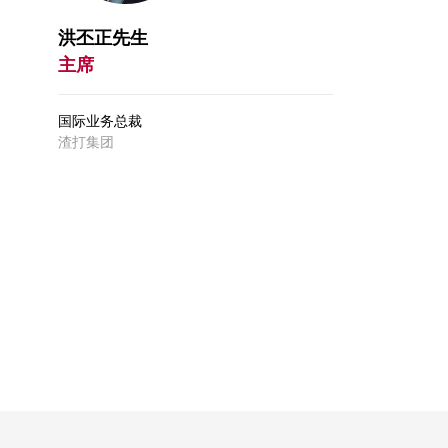
洪丕正先生
主席
国际业务总裁
渣打集团