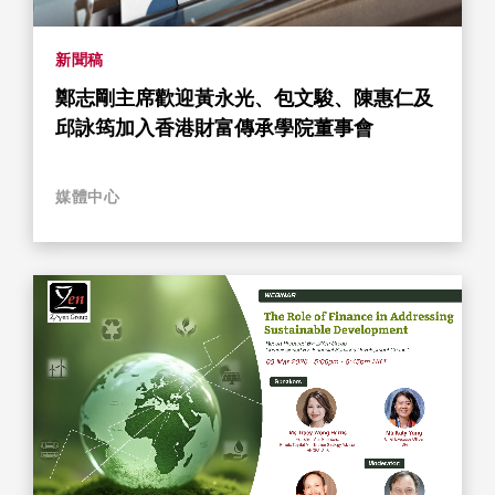
新聞稿
鄭志剛主席歡迎黃永光、包文駿、陳惠仁及
邱詠筠加入香港財富傳承學院董事會
媒體中心