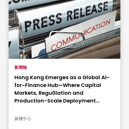
新聞稿
Hong Kong Emerges as a Global AI-
for-Finance Hub—Where Capital
Markets, Regu0lation and
Production-Scale Deployment
Converge (只供英文）
媒體中心