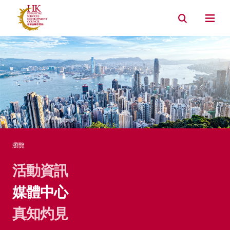
資產管理
銀行
內地市場連繫
環境, 社會及管治
瀏覽
活動資​​訊
媒體中心
真知灼見