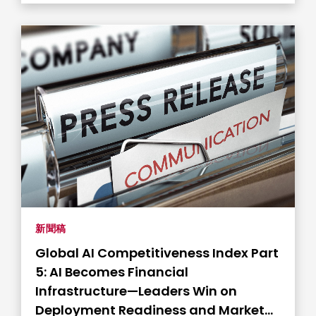
新聞稿
Global AI Competitiveness Index Part
5: AI Becomes Financial
Infrastructure—Leaders Win on
Deployment Readiness and Market