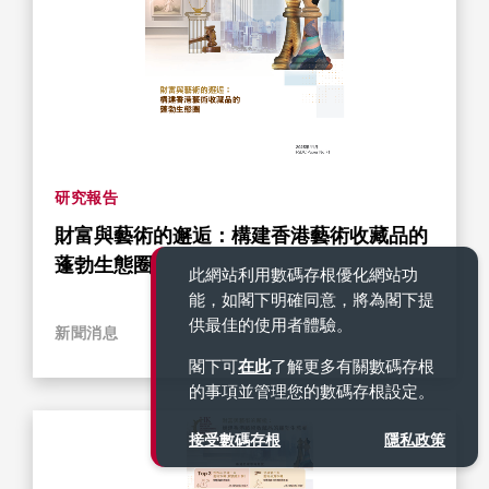
研究報告
財富與藝術的邂逅：構建香港藝術收藏品的
蓬勃生態圈
此網站利用數碼存根優化網站功
能，如閣下明確同意，將為閣下提
供最佳的使用者體驗。
新聞消息
閣下可
在此
了解更多有關數碼存根
的事項並管理您的數碼存根設定。
接受數碼存根
隱私政策